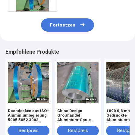
Fortsetzen
Empfohlene Produkte
Dachdecken aus ISO-
China Design
1090 0,8 mm S
Aluminiumlegierung
Großhandel
Gedruckte
5005 5052 3003
Aluminium-Spule
Aluminium-Spu
3004
0,014mm-20mm
Beleuchtung
Dicke Aluminium-
Bestpreis
Bestpreis
Bestprei
Spule für Kanal-Brief