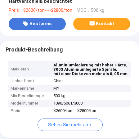
Hartverschleiß beschichtet
Preis：$2600/ton----$2800/ton
MOQ：500 kg
Bestpreis
Kontakt
Produkt-Beschreibung
,
Aluminiumlegierung mit hoher Härte
Markieren
,
3003 Aluminiumlegierte Spirale
,
mit einer Dicke von mehr als 0
05 mm
Herkunftsort
China
Markenname
MY
Min Bestellmenge
500 kg
Modellnummer
1090/6061/3003
Preis
$2600/ton----$2800/ton
Sehen Sie mehr an