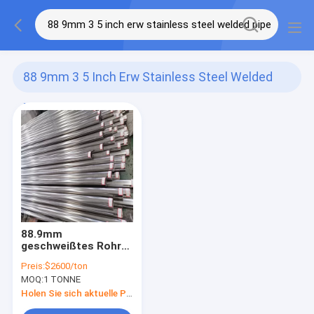
88 9mm 3 5 Inch Erw Stainless Steel Welded
Pipe
(1)
88.9mm
geschweißtes Rohr
304h 304l SS 3,5 Zoll
Preis:
$2600/ton
Erw Edelstahl leiten
MOQ:
1 TONNE
Schweißen
Holen Sie sich aktuelle Preis