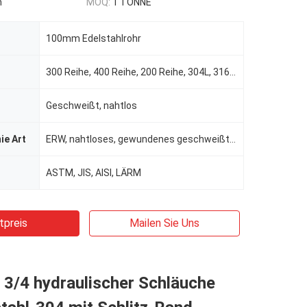
n
MOQ:
1 TONNE
100mm Edelstahlrohr
300 Reihe, 400 Reihe, 200 Reihe, 304L, 316L usw.
Geschweißt, nahtlos
ie Art
ERW, nahtloses, gewundenes geschweißt, EFW, Schweißung/nahtloses
ASTM, JIS, AISI, LÄRM
tpreis
Mailen Sie Uns
3/4 hydraulischer Schläuche