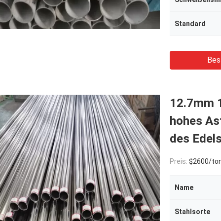
Standard
Bes
12.7mm 1
hohes As
des Edel
Preis:
$2600/to
Name
Stahlsorte