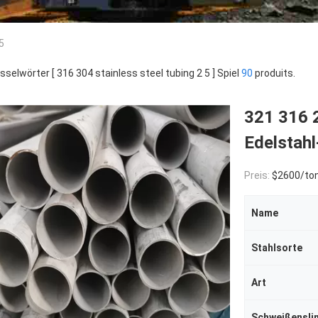
5
sselwörter [ 316 304 stainless steel tubing 2 5 ] Spiel
90
produits.
321 316 2
Edelstah
Preis:
$2600/to
Name
Stahlsorte
Art
Schweißenslin