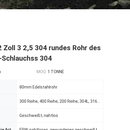
 Zoll 3 2,5 304 rundes Rohr des
l-Schlauchss 304
n
MOQ:
1 TONNE
80mm Edelstahlrohr
300 Reihe, 400 Reihe, 200 Reihe, 304L, 316L usw.
Geschweißt, nahtlos
ie Art
ERW, nahtloses, gewundenes geschweißt, EFW, Schweißung/nahtloses