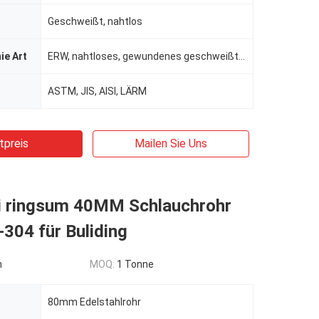
Geschweißt, nahtlos
ie Art
ERW, nahtloses, gewundenes geschweißt, EFW, Schweißung/nahtloses
ASTM, JIS, AISI, LÄRM
tpreis
Mailen Sie Uns
i ringsum 40MM Schlauchrohr
-304 für Buliding
n
MOQ:
1 Tonne
80mm Edelstahlrohr