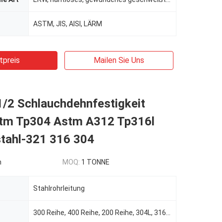
ASTM, JIS, AISI, LÄRM
tpreis
Mailen Sie Uns
/2 Schlauchdehnfestigkeit
tm Tp304 Astm A312 Tp316l
stahl-321 316 304
n
MOQ:
1 TONNE
Stahlrohrleitung
300 Reihe, 400 Reihe, 200 Reihe, 304L, 316L usw.