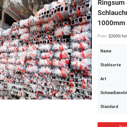
Ringsum 
Schlauch
1000mm 
Preis:
$2600/to
Name
Stahlsorte
Art
Schweißenslin
DEO
Standard