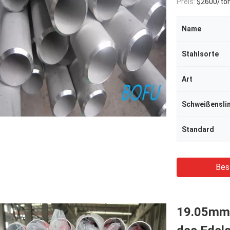
Preis:
$2600/to
Name
Stahlsorte
Art
Schweißenslin
Standard
Bes
19.05mm 