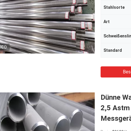
Stahlsorte
Art
Schweißenslin
DEO
Standard
Bes
Dünne Wa
2,5 Astm
Messgerä