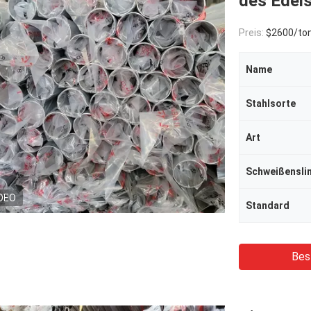
des Edels
Preis:
$2600/to
Name
Stahlsorte
Art
Schweißenslin
DEO
Standard
Bes