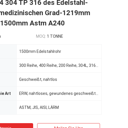
4 304 TP 316 des Edelstahl-
medizinischen Grad-1219mm
1500mm Astm A240
n
MOQ:
1 TONNE
1500mm Edelstahlrohr
300 Reihe, 400 Reihe, 200 Reihe, 304L, 316L usw.
Geschweißt, nahtlos
ie Art
ERW, nahtloses, gewundenes geschweißt, EFW, Schweißung/nahtloses
ASTM, JIS, AISI, LÄRM