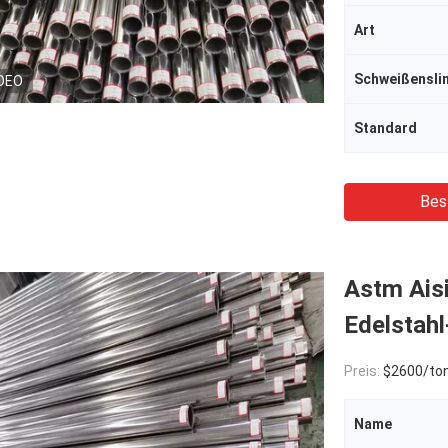
Art
Schweißenslin
DEO
Standard
Bes
Astm Ais
Edelstahl
Preis:
$2600/to
Name