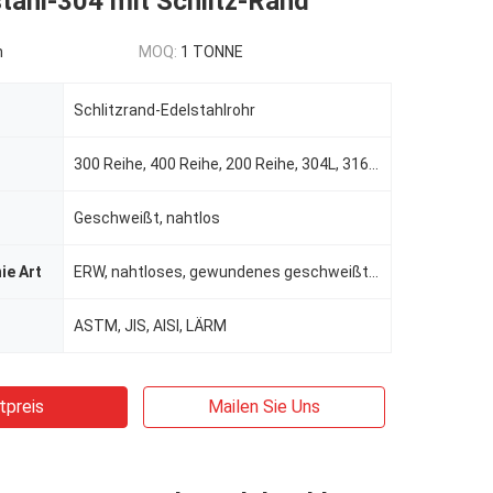
tahl-304 mit Schlitz-Rand
n
MOQ:
1 TONNE
Schlitzrand-Edelstahlrohr
300 Reihe, 400 Reihe, 200 Reihe, 304L, 316L usw.
Geschweißt, nahtlos
ie Art
ERW, nahtloses, gewundenes geschweißt, EFW, Schweißung/nahtloses
ASTM, JIS, AISI, LÄRM
tpreis
Mailen Sie Uns