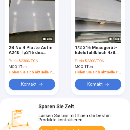
2B No.4 Platte Astm
1/2 316 Messgerät-
A240 Tp316 des
Edelstahlblech 4x8
Superspiegel-
der Edelstahl-
Preis:
$2300/TON
Preis:
$2300/TON
Polieredelstahlblech-
Platten-5mm SS 316
MOQ:
1Ton
MOQ:
1Ton
316l
des Blatt-18
Holen Sie sich aktuelle Preis
Holen Sie sich aktuelle Preis
Kontakt
Kontakt
Sparen Sie Zeit
Lassen Sie uns mit Ihnen die besten
Produkte kontaktieren.