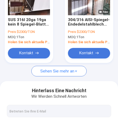
Über uns
Werksbesichtigung
SUS 316l 20ga 19ga
304/316 AISI-Spiegel-
kein 8 Spiegel-Blatt
Endedelstahlblech
Qualitätskontrolle
des Spiegel-
für Hotel-Dekoration
Preis:
$2300/TON
Preis:
$2300/TON
Endedelstahlblech-
MOQ:
1Ton
MOQ:
1Ton
0.5mm SS
Bitte um ein Angebot
Holen Sie sich aktuelle Preis
Holen Sie sich aktuelle Preis
Kontakt
Kontakt
Rohr des Edelstahls 316l
Sehen Sie mehr an
Schläuche des Edelstahls 304
Edelstahl geschweißtes Rohr
Hinterlass Eine Nachricht
Wir Werden Schnell Antworten
nahtlose SS leiten
Edelstahlblechtafel