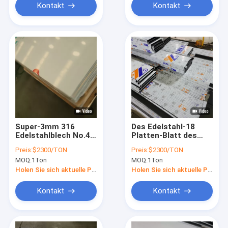
Kontakt
Kontakt
Super-3mm 316
Des Edelstahl-18
Edelstahlblech No.4
Platten-Blatt des
Astm A240 Tp316 mit
Messgerät-2mm 316
Preis:
$2300/TON
Preis:
$2300/TON
PVC-Paket
mit CER/SGS
MOQ:
1Ton
MOQ:
1Ton
Holen Sie sich aktuelle Preis
Holen Sie sich aktuelle Preis
Kontakt
Kontakt