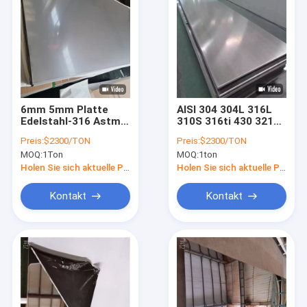
6mm 5mm Platte
AISI 304 304L 316L
Edelstahl-316 Astm
310S 316ti 430 321
316l überziehen 12
316 Nr. 4- Nr. 1 des
Preis:
$2300/TON
Preis:
$2300/TON
11 Messgerät-
Edelstahlblech-2b
MOQ:
1Ton
MOQ:
1ton
Edelstahlblech des
Messgerät-10
Holen Sie sich aktuelle Preis
Holen Sie sich aktuelle Preis
Kontakt
Kontakt
Zu Hause
Produkte
Videos