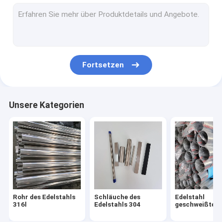
Edelstahlblech 304
Edelstahlblech 316l
Platte des Edelstahls 316
Fortsetzen
Spiegeledelstahlblech
gebürstetes Edelstahlblech
Unsere Kategorien
Edelstahl Spule
Aluminiumlegierungsrohr
Aluminiumlegierungs-Blatt
Aluminiumlegierungs-Spule
Rohr des Edelstahls
Schläuche des
Edelstahl
Edelstahlinstallationen
316l
Edelstahls 304
geschweißtes 