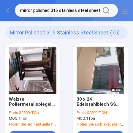
Mirror Polished 316 Stainless Steel Sheet
(75)
Walzte
30 x 24
Poliermetallspiegel-
Edelstahlblech SS
Ende des
316l Sus Aisi 316
Preis:
$2300/TON
Preis:
$2300/TON
Edelstahlblech-316
durchlöcherte Blatt
MOQ:
1Ton
MOQ:
1Ton
No.4 Satin No.8 8k
kaltgewalzte 4mm
kalt
Holen Sie sich aktuelle Preis
Holen Sie sich aktuelle Preis