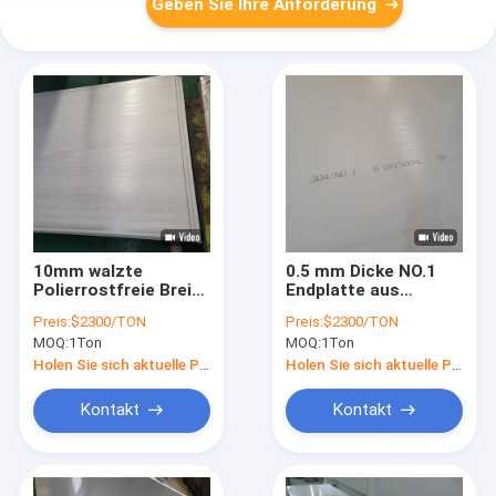
Geben Sie Ihre Anforderung
10mm walzte
0.5 mm Dicke NO.1
Polierrostfreie Breite
Endplatte aus
der Edelstahlblech-
Edelstahl 316l mit
Preis:
$2300/TON
Preis:
$2300/TON
des Metall316l
1219 mm Warmwalz
MOQ:
1Ton
MOQ:
1Ton
Platten-1.22m kalt
Holen Sie sich aktuelle Preis
Holen Sie sich aktuelle Preis
Kontakt
Kontakt