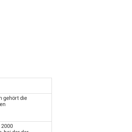
n gehört die
ten
e 2000