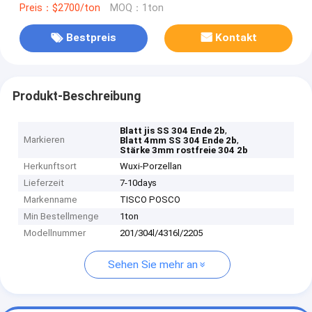
Preis：$2700/ton
MOQ：1ton
Bestpreis
Kontakt
Produkt-Beschreibung
,
Blatt jis SS 304 Ende 2b
Markieren
,
Blatt 4mm SS 304 Ende 2b
Stärke 3mm rostfreie 304 2b
Herkunftsort
Wuxi-Porzellan
Lieferzeit
7-10days
Markenname
TISCO POSCO
Min Bestellmenge
1ton
Modellnummer
201/304l/4316l/2205
Sehen Sie mehr an