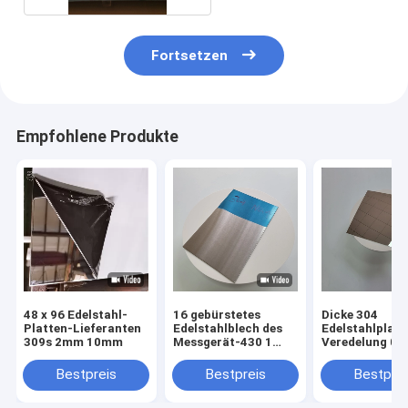
Fortsetzen
Empfohlene Produkte
48 x 96 Edelstahl-
16 gebürstetes
Dicke 304
Platten-Lieferanten
Edelstahlblech des
Edelstahlplatt
309s 2mm 10mm
Messgerät-430 1
Veredelung 0,
Millimeter des
mit hervorrag
starkes Ende-No.4
Formbarkeit
Bestpreis
Bestpreis
Bestprei
kaltgewalzt