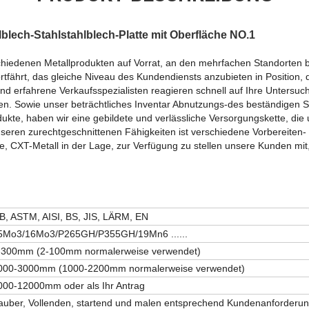
blech-Stahlstahlblech-Platte mit Oberfläche NO.1
hiedenen Metallprodukten auf Vorrat, an den mehrfachen Standorten b
tfährt, das gleiche Niveau des Kundendiensts anzubieten in Position, d
d erfahrene Verkaufsspezialisten reagieren schnell auf Ihre Untersuch
nden. Sowie unser beträchtliches Inventar Abnutzungs-des beständigen 
kte, haben wir eine gebildete und verlässliche Versorgungskette, die uns
seren zurechtgeschnittenen Fähigkeiten ist verschiedene Vorbereiten- 
, CXT-Metall in der Lage, zur Verfügung zu stellen unsere Kunden mit,
B, ASTM, AISI, BS, JIS, LÄRM, EN
5Mo3/16Mo3/P265GH/P355GH/19Mn6 ......
-300mm (2-100mm normalerweise verwendet)
000-3000mm (1000-2200mm normalerweise verwendet)
000-12000mm oder als Ihr Antrag
auber, Vollenden, startend und malen entsprechend Kundenanforderu