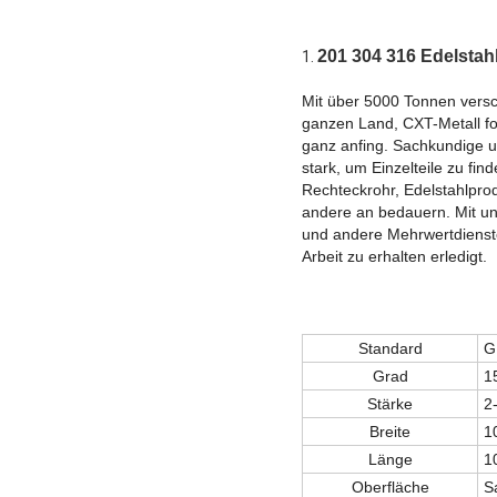
201 304 316 Edelstahl
1.
Mit über 5000 Tonnen versc
ganzen Land, CXT-Metall for
ganz anfing. Sachkundige un
stark, um Einzelteile zu fi
Rechteckrohr, Edelstahlprodu
andere an bedauern. Mit un
und andere Mehrwertdienste
Arbeit zu erhalten erledigt.
Standard
G
Grad
1
Stärke
2
Breite
1
Länge
1
Oberfläche
S