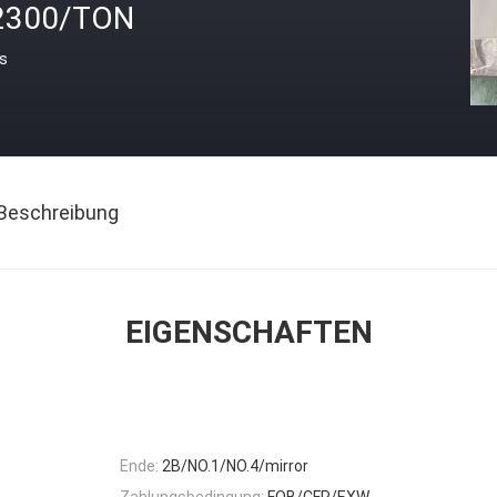
2300/TON
is
Beschreibung
EIGENSCHAFTEN
Ende:
2B/NO.1/NO.4/mirror
Zahlungsbedingung:
FOB/CFR/EXW