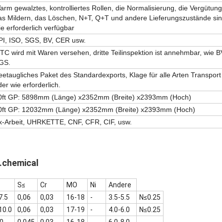
arm gewalztes, kontrolliertes Rollen, die Normalisierung, die Vergütung
as Mildern, das Löschen, N+T, Q+T und andere Lieferungszustände si
ie erforderlich verfügbar
PI, ISO, SGS, BV, CER usw.
TC wird mit Waren versehen, dritte Teilinspektion ist annehmbar, wie B
GS.
eetaugliches Paket des Standardexports, Klage für alle Arten Transport
der wie erforderlich.
0ft GP: 5898mm (Länge) x2352mm (Breite) x2393mm (Hoch)
0ft GP: 12032mm (Länge) x2352mm (Breite) x2393mm (Hoch)
x-Arbeit, UHRKETTE, CNF, CFR, CIF, usw.
chemical
S≤
Cr
MO
Ni
Andere
7.5
0,06
0,03
16-18
-
3.5-5.5
N≤0.25
10.0
0,06
0,03
17-19
-
4.0-6.0
N≤0.25
00
0,045
0,03
16-18
-
6.0-8.0
-