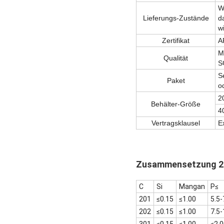
W
Lieferungs-Zustände
d
w
Zertifikat
A
M
Qualität
S
S
Paket
o
2
Behälter-Größe
4
Vertragsklausel
E
Zusammensetzung 2.
C
Si
Mangan
P≤
201
≤0.15
≤1.00
5.5-
202
≤0.15
≤1.00
7.5-
301
≤0.15
≤1.00
≤2.