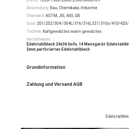
Anwendung:
Bau, Chemikalie, Industrie
Standard:
ASTM, JIS, AISI, GB
Grad:
201/202/304 /304L/316/316L321/310s/410/420
Technik:
Kaltgewalztes warm gewalztes
Hervorheben:
,
Edelstahlblech 24x36 bofu
14 Messgerät-Edelstahlb
2mm perforiertes Edelstahlblech
Grundinformation
Zahlung und Versand AGB
Edelstahlbl