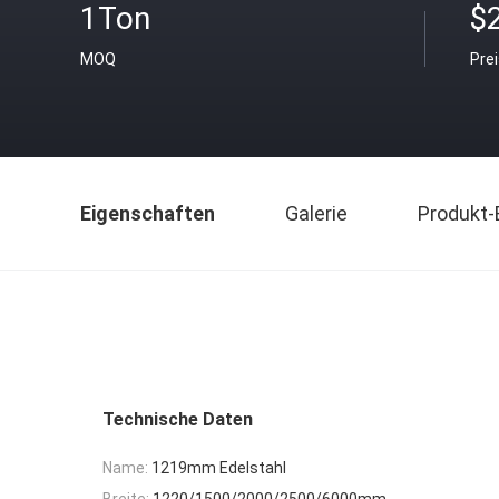
1Ton
$
MOQ
Pre
Eigenschaften
Galerie
Produkt-
Technische Daten
Name:
1219mm Edelstahl
Breite:
1220/1500/2000/2500/6000mm