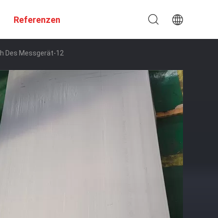
Referenzen
ch Des Messgerät-12