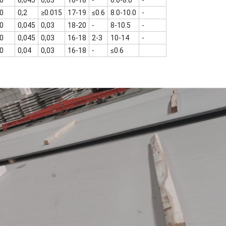
00
0,2
≥0.015
17-19
≤0.6
8.0-10.0
-
00
0,045
0,03
18-20
-
8-10.5
-
00
0,045
0,03
16-18
2-3
10-14
-
00
0,04
0,03
16-18
-
≤0.6