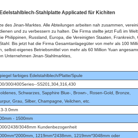
Edelstahlblech-Stahlplatte Applicated für Kichiten
tze des Jinan-Marktes. Alle Abteilungen arbeiten nah zusammen, verein
nen und zu verbessern zu halten. Die Firma stellte jetzt Fuß im Welt
ie Philippinen, Russland, Europa, die Vereinigten Staaten, Frankreich,
Stahl. Bis jetzt hat die Firma Gesamtanlagegüter von mehr als 100 Mi
n, selbst-eigenes Betriebsmittel von mehr als 60 Million Yuan angesam
n Unternehmen Jinan-Stahlmarktes,
piegel farbiges Edelstahlblech/Platte/Spule
00/300/400Series--SS201,304,316,430
oldenes, Schwarzes, Sapphire Blue-, Brown-, Rosen-Gold, Bronze,
urpur, Grau, Silber, Champagne, Veilchen, etc.
.3-3.0mm
00mm - 1500mm
000/2438/3048mm
Kundenbezogenheit
000mm*2000mm, 1219mm*2438mm, 1219mm*3048mm oder