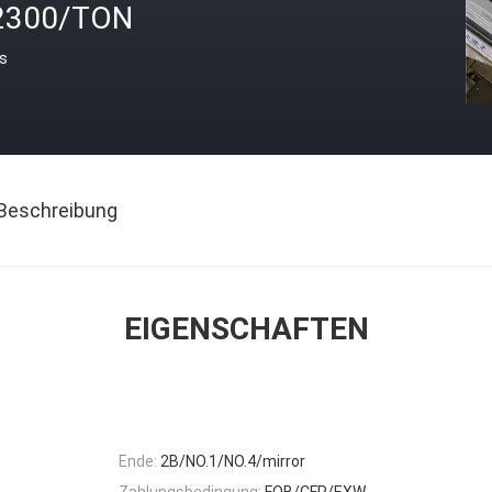
2300/TON
is
Beschreibung
EIGENSCHAFTEN
Ende:
2B/NO.1/NO.4/mirror
Zahlungsbedingung:
FOB/CFR/EXW