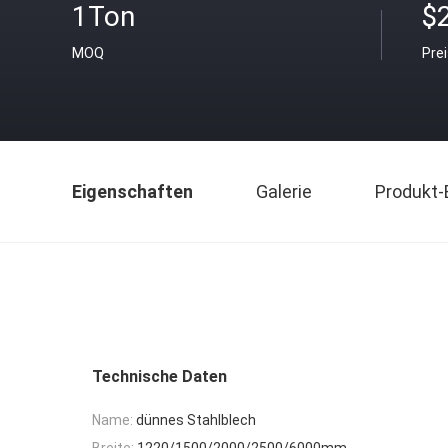
1Ton
$
MOQ
Pre
Eigenschaften
Galerie
Produkt-
Technische Daten
Name:
dünnes Stahlblech
Breite:
1220/1500/2000/2500/6000mm