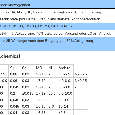
undenbezogenheit
b, das BA, No.4, 8k, Haarstrich, geprägt, geätzt, Erschütterung,
eschichtete pvd Farbe, Titan, Sand startete, Antifingerabdruck
OSCO, JISCO, TISCO, LISCO, BAO STAHLetc.
0%TT für Ablagerung, 70% Balance vor Versand oder LC am Anblick
 bis 25 Werktage nach dem Eingang von 30% Ablagerung
chemical
S≤
Cr
MO
Ni
Andere
-7.5
0,06
0,03
16-18
-
3.5-5.5
N≤0.25
-10.0
0,06
0,03
17-19
-
4.0-6.0
N≤0.25
00
0,045
0,03
16-18
-
6.0-8.0
-
00
0,2
≥0.015
17-19
≤0.6
8.0-10.0
-
00
0,045
0,03
18-20
-
8-10.5
-
00
0,045
0,03
16-18
2-3
10-14
-
00
0,04
0,03
16-18
-
≤0.6