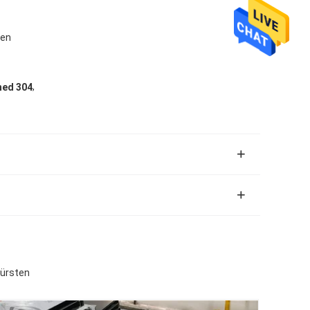
den
,
hed 304
bürsten