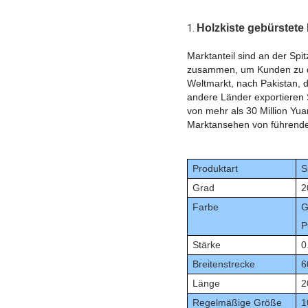
Holzkiste gebürstete 
1.
Marktanteil sind an der Spi
zusammen, um Kunden zu die
Weltmarkt, nach Pakistan, d
andere Länder exportieren 
von mehr als 30 Million Yua
Marktansehen von führende
Produktart
S
Grad
2
Farbe
G
P
Stärke
0
Breiten
strecke
6
Länge
2
Regelmäßige Größe
1