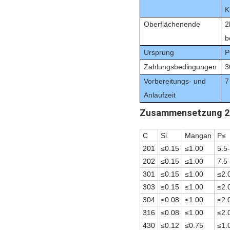
K
Oberflächenende
2
b
Ursprung
P
Zahlungsbedingungen
3
Vorbereitungs- und
7
Anlaufzeit
Zusammensetzung 2.
C
Si
Mangan
P≤
201
≤0.15
≤1.00
5.5
202
≤0.15
≤1.00
7.5
301
≤0.15
≤1.00
≤2.
303
≤0.15
≤1.00
≤2.
304
≤0.08
≤1.00
≤2.
316
≤0.08
≤1.00
≤2.
430
≤0.12
≤0.75
≤1.