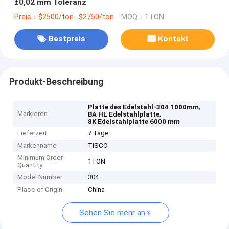
±0,02 mm Toleranz
Preis：$2500/ton--$2750/ton
MOQ：1TON
Bestpreis
Kontakt
Produkt-Beschreibung
,
Platte des Edelstahl-304 1000mm
Markieren
,
BA HL Edelstahlplatte
8K Edelstahlplatte 6000 mm
Lieferzeit
7 Tage
Markenname
TISCO
Minimum Order
1TON
Quantity
Model Number
304
Place of Origin
China
Sehen Sie mehr an