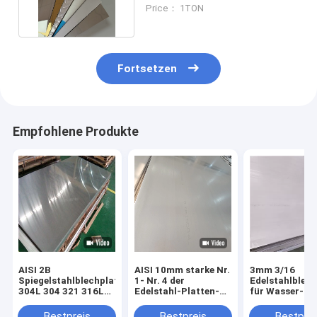
±0,02 mm Toleranz
Price： 1TON
Fortsetzen
Empfohlene Produkte
AISI 2B
AISI 10mm starke Nr.
3mm 3/16
Spiegelstahlblechplatte
1- Nr. 4 der
Edelstahlblec
304L 304 321 316L
Edelstahl-Platten-
für Wasser-S
310S 2205 430
304 304L 316L 310S
100mm
316ti
Bestpreis
Bestpreis
Bestprei