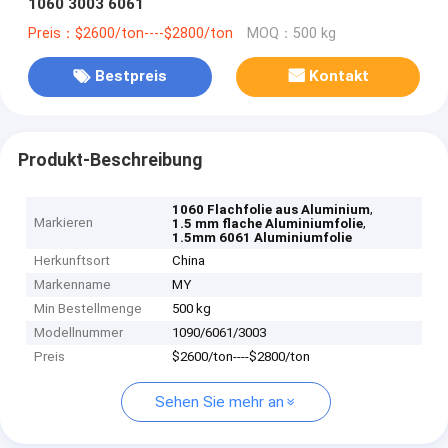
1060 3003 6061
Preis：$2600/ton----$2800/ton
MOQ：500 kg
Bestpreis
Kontakt
Produkt-Beschreibung
,
1060 Flachfolie aus Aluminium
Markieren
,
1.5 mm flache Aluminiumfolie
1.5mm 6061 Aluminiumfolie
Herkunftsort
China
Markenname
MY
Min Bestellmenge
500 kg
Modellnummer
1090/6061/3003
Preis
$2600/ton----$2800/ton
Sehen Sie mehr an