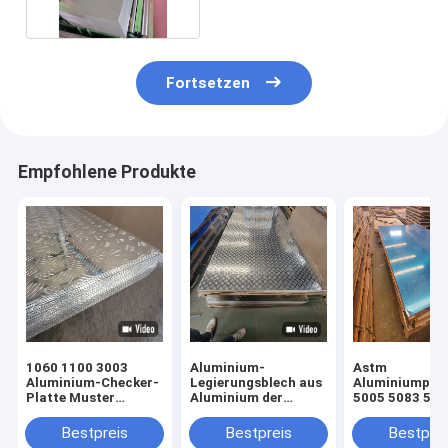
Fortsetzen
Empfohlene Produkte
1060 1100 3003
Aluminium-
Astm
Aluminium-Checker-
Legierungsblech aus
Aluminiumprüf
Platte Muster
Aluminium der
5005 5083 505
Prägniertes Blatt 3
Marineklasse 6063
6061
mm
5083 5052 H32 1060
Bestpreis
Bestpreis
Bestprei
1050 6061 schlicht