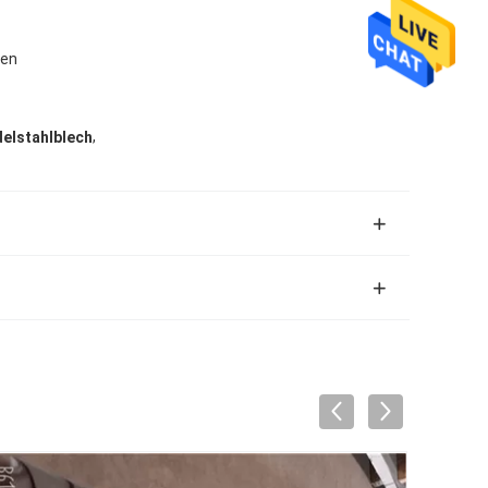
den
,
elstahlblech