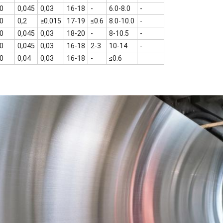
00
0,045
0,03
16-18
-
6.0-8.0
-
00
0,2
≥0.015
17-19
≤0.6
8.0-10.0
-
00
0,045
0,03
18-20
-
8-10.5
-
00
0,045
0,03
16-18
2-3
10-14
-
00
0,04
0,03
16-18
-
≤0.6