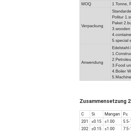
MOQ
1 Tonne,
Standardex
Politur 1.
Paket 2.b
Verpackung
3.wooden 
4.contain
5.special
Edelstahl-
1.Constru
2.Petrole
Anwendung
3.Food un
4.Boiler 
5.Machine
Zusammensetzung 2.
C
Si
Mangan
P≤
201
≤0.15
≤1.00
5.5-
202
≤0.15
≤1.00
7.5-