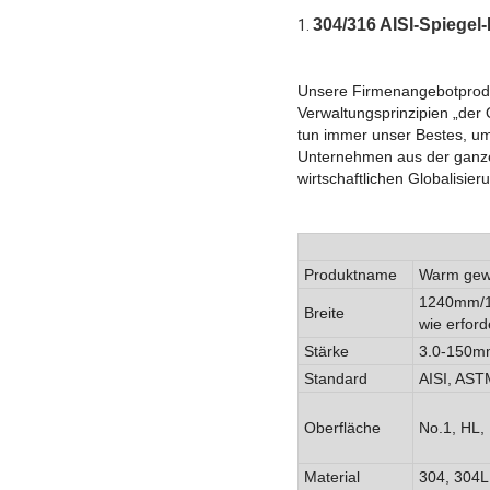
304/316 AISI-Spiegel
1.
Unsere Firmenangebotprodukt
Verwaltungsprinzipien „der 
tun immer unser Bestes, um 
Unternehmen aus der ganze
wirtschaftlichen Globalisieru
Produktname
Warm gewa
1240mm/
Breite
wie erford
Stärke
3.0-150m
Standard
AISI, AST
Oberfläche
No.1, HL, 
Material
304, 304L