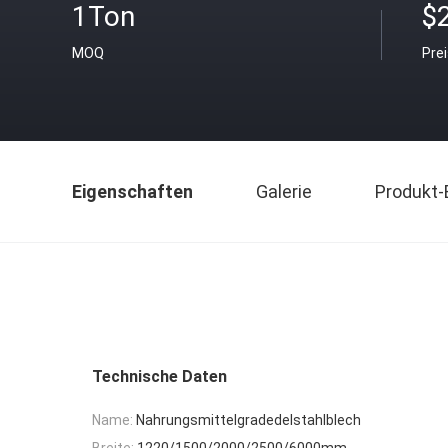
1Ton
$
MOQ
Pre
Eigenschaften
Galerie
Produkt-
Technische Daten
Name:
Nahrungsmittelgradedelstahlblech
Breite:
1220/1500/2000/2500/6000mm