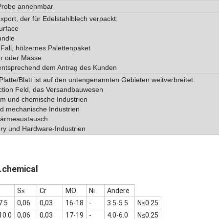
 Probe annehmbar
port, der für Edelstahlblech verpackt:
surface
undle
Fall, hölzernes Palettenpaket
er oder Masse
 entsprechend dem Antrag des Kunden
Platte/Blatt ist auf den untengenannten Gebieten weitverbreitet:
ction Feld, das Versandbauwesen
um und chemische Industrien
d mechanische Industrien
Wärmeaustausch
ry und Hardware-Industrien
chemical
S≤
Cr
MO
Ni
Andere
7.5
0,06
0,03
16-18
-
3.5-5.5
N≤0.25
10.0
0,06
0,03
17-19
-
4.0-6.0
N≤0.25