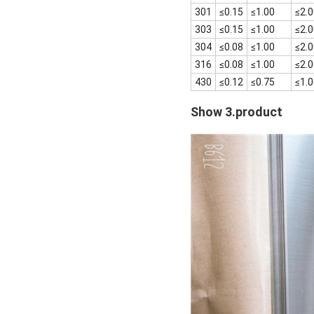
301
≤0.15
≤1.00
≤2.
303
≤0.15
≤1.00
≤2.
304
≤0.08
≤1.00
≤2.
316
≤0.08
≤1.00
≤2.
430
≤0.12
≤0.75
≤1.
Show 3.product