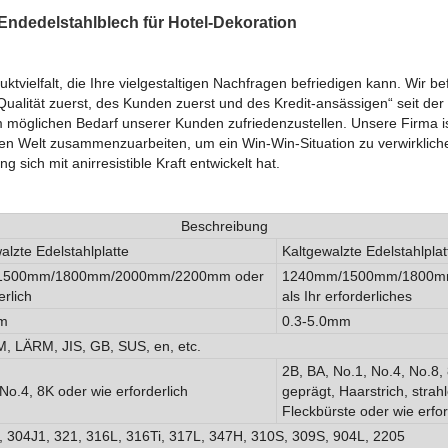
-Endedelstahlblech für Hotel-Dekoration
vielfalt, die Ihre vielgestaltigen Nachfragen befriedigen kann. Wir be
Qualität zuerst, des Kunden zuerst und des Kredit-ansässigen“ seit der
möglichen Bedarf unserer Kunden zufriedenzustellen. Unsere Firma ist 
n Welt zusammenzuarbeiten, um ein Win-Win-Situation zu verwirkliche
ng sich mit anirresistible Kraft entwickelt hat.
Beschreibung
lzte Edelstahlplatte
Kaltgewalzte Edelstahlplat
1500mm/1800mm/2000mm/2200mm oder
1240mm/1500mm/1800m
erlich
als Ihr erforderliches
m
0.3-5.0mm
M, LÄRM, JIS, GB, SUS, en, etc.
2B, BA, No.1, No.4, No.8, 
No.4, 8K oder wie erforderlich
geprägt, Haarstrich, strah
Fleckbürste oder wie erfor
, 304J1, 321, 316L, 316Ti, 317L, 347H, 310S, 309S, 904L, 2205