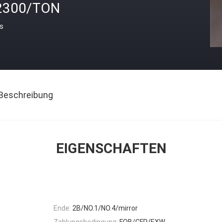
2300/TON
is
Beschreibung
EIGENSCHAFTEN
Ende:
2B/NO.1/NO.4/mirror
Zahlungsbedingung:
FOB/CFR/EXW